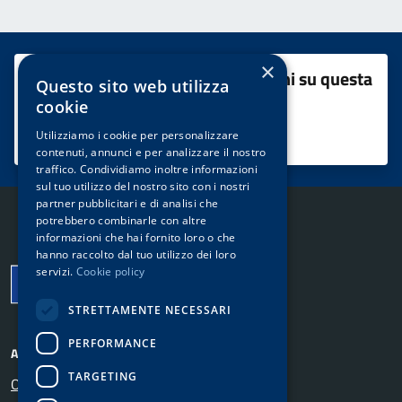
×
Quanto sono chiare le informazioni su questa
Questo sito web utilizza
pagina?
cookie
Utilizziamo i cookie per personalizzare
contenuti, annunci e per analizzare il nostro
Valuta 1 stelle su 5
Valuta 2 stelle su 5
Valuta 3 stelle su 5
Valuta 4 stelle su 5
Valuta 5 stelle su 5
traffico. Condividiamo inoltre informazioni
sul tuo utilizzo del nostro sito con i nostri
partner pubblicitari e di analisi che
potrebbero combinarle con altre
Comune di Bubbiano
informazioni che hai fornito loro o che
hanno raccolto dal tuo utilizzo dei loro
servizi.
Cookie policy
STRETTAMENTE NECESSARI
PERFORMANCE
AMMINISTRAZIONE
TARGETING
Organi di governo