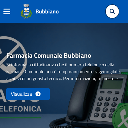
Bubbiano
Farmacia Comunale Bubbiano
Si informa la cittadinanza che il numero telefonico della
Farmacia Comunale non è temporaneamente raggiungibile
a causa di un guasto tecnico. Per informazioni, richieste e
comunicazioni è possibile contattare la Farmacia Comunale
al:📞 02 90 84 88 38 – interno 2 Il servizio telefonico sarà
Visualizza
ripristinato non appena sarà risolto il problema tecnico. Ci
scusiamo per il disagio e ringraziamo la cittadinanza per la
collaborazione e la comprensione.