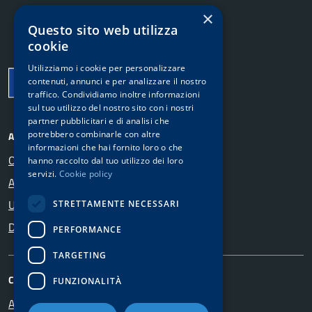
×
Questo sito web utilizza
Comune di Bubbiano
cookie
Utilizziamo i cookie per personalizzare
contenuti, annunci e per analizzare il nostro
traffico. Condividiamo inoltre informazioni
sul tuo utilizzo del nostro sito con i nostri
partner pubblicitari e di analisi che
potrebbero combinarle con altre
AMMINISTRAZIONE
informazioni che hai fornito loro o che
Organi di governo
hanno raccolto dal tuo utilizzo dei loro
servizi.
Cookie policy
Aree amministrative
Uffici
STRETTAMENTE NECESSARI
Documenti e dati
PERFORMANCE
TARGETING
CATEGORIE DI SERVIZIO
FUNZIONALITÀ
Anagrafe e stato civile