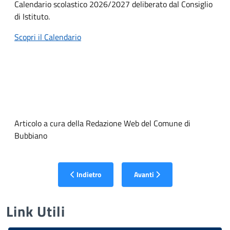
Calendario scolastico 2026/2027 deliberato dal Consiglio
di Istituto.
Scopri il Calendario
Articolo a cura della Redazione Web del Comune di
Bubbiano
Articolo precedente: Biblioteca
Articolo successivo: Scuola sec
Indietro
Avanti
Link Utili