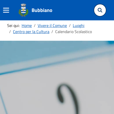
Bubbiano
Sei qui:
Home
Vivere il Comune
Luoghi
Centro per la Cultura
Calendario Scolastico