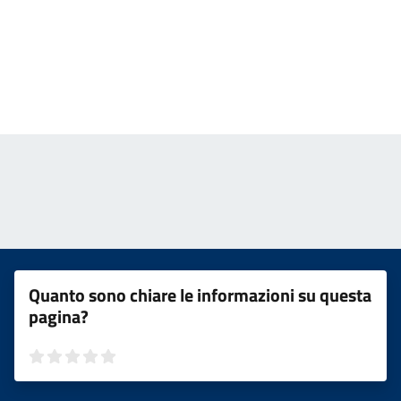
Quanto sono chiare le informazioni su questa
pagina?
Valuta 1 stelle su 5
Valuta 2 stelle su 5
Valuta 3 stelle su 5
Valuta 4 stelle su 5
Valuta 5 stelle su 5