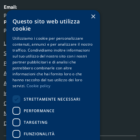
Email:
protocollo@comune.bubbiano.mi.it
×
Questo sito web utilizza
Pec:
cookie
protocollo.comune.bubbiano@pec.it
Utilizziamo i cookie per personalizzare
Leggi le FAQ
contenuti, annunci e per analizzare il nostro
traffico. Condividiamo inoltre informazioni
Segnalazione disservizio
sul tuo utilizzo del nostro sito con i nostri
partner pubblicitari e di analisi che
Prenota un Appuntamento
potrebbero combinarle con altre
Amministrazione trasparente
informazioni che hai fornito loro o che
hanno raccolto dal tuo utilizzo dei loro
Attuazione misure PNRR
servizi.
Cookie policy
Informativa privacy
STRETTAMENTE NECESSARI
Cookie policy
PERFORMANCE
Note legali
Dichiarazione di accessibilità
TARGETING
FUNZIONALITÀ